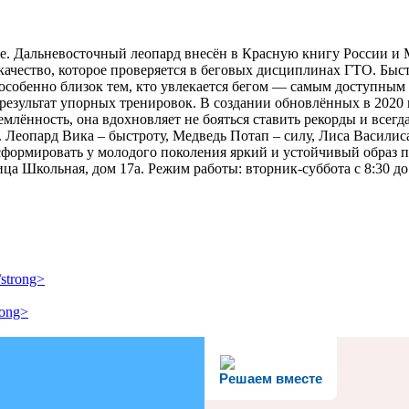
е. Дальневосточный леопард внесён в Красную книгу России и 
качество, которое проверяется в беговых дисциплинах ГТО. Быс
 особенно близок тем, кто увлекается бегом — самым доступны
 и результат упорных тренировок. В создании обновлённых в 20
лённость, она вдохновляет не бояться ставить рекорды и всегда
Леопард Вика – быстроту, Медведь Потап – силу, Лиса Василиса 
формировать у молодого поколения яркий и устойчивый образ п
ца Школьная, дом 17а. Режим работы: вторник-суббота с 8:30 до 
strong>
rong>
Решаем вместе