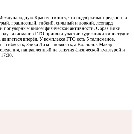
Международную Красную книгу, что подчёркивает редкость и
трый, грациозный, гибкий, сильный и ловкий, леопард
м и популярным видом физической активности. Образ Вики
20 году талисманов ГТО приняли участие художники киностудии
 двигаться вперёд. У комплекса ГТО есть 5 талисманов,
– гибкость, Зайка Лиза – ловкость, а Волчонок Макар –
оведения, направленный на занятия физической культурой и
17:30.