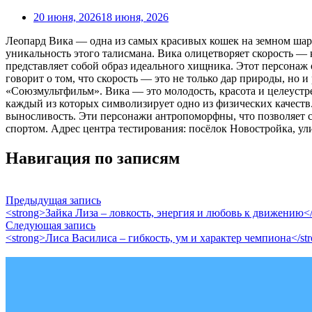
20 июня, 2026
18 июня, 2026
Леопард Вика — одна из самых красивых кошек на земном шар
уникальность этого талисмана. Вика олицетворяет скорость — 
представляет собой образ идеального хищника. Этот персонаж
говорит о том, что скорость — это не только дар природы, но
«Союзмультфильм». Вика — это молодость, красота и целеустрем
каждый из которых символизирует одно из физических качеств. 
выносливость. Эти персонажи антропоморфны, что позволяет с
спортом. Адрес центра тестирования: посёлок Новостройка, ули
Навигация по записям
Предыдущая запись
<strong>Зайка Лиза – ловкость, энергия и любовь к движению</
Следующая запись
<strong>Лиса Василиса – гибкость, ум и характер чемпиона</st