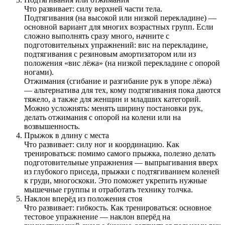
Что развивает: силу верхней части тела.
Подтягивания (на высокой или низкой перекладине) —
основной вариант для многих возрастных групп. Если
сложно выполнять сразу много, начните с
подготовительных упражнений: вис на перекладине,
подтягивания с резиновым амортизатором или из
положения «вис лёжа» (на низкой перекладине с опорой
ногами).
Отжимания (сгибание и разгибание рук в упоре лёжа)
— альтернатива для тех, кому подтягивания пока даются
тяжело, а также для женщин и младших категорий.
Можно усложнять: менять ширину постановки рук,
делать отжимания с опорой на колени или на
возвышенность.
Прыжок в длину с места
Что развивает: силу ног и координацию. Как
тренироваться: помимо самого прыжка, полезно делать
подготовительные упражнения — выпрыгивания вверх
из глубокого приседа, прыжки с подтягиванием коленей
к груди, многоскоки. Это поможет укрепить нужные
мышечные группы и отработать технику толчка.
Наклон вперёд из положения стоя
Что развивает: гибкость. Как тренироваться: основное
тестовое упражнение — наклон вперёд на