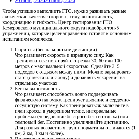
20 июня, 2026
20 июня, 2026
Чтобы успешно выполнить ГТО, нужно развивать разные
физические качества: скорость, силу, выносливость,
координацию и гибкость. Центр тестирования ГТО
Кемеровского муниципального округа подобрал топ‑5
упражнений, которые целенаправленно готовят к основным
испытаниям комплекса.
Спринты (бег на короткие дистанции)
Что развивает: скорость и взрывную силу. Как
тренироваться: повторяйте отрезки 30, 60 или 100
метров с максимальной скоростью. Сделайте 3–5
подходов с отдыхом между ними. Можно варьировать
старт (с места или с ходу) и добавлять ускорения на
отдельных участках.
Бег на выносливость
Что развивает: способность долго поддерживать
физическую нагрузку, тренирует дыхание и сердечно-
сосудистую систему. Как тренироваться: включайте в
план кроссы в умеренном темпе, интервальные
пробежки (чередование быстрого бега и отдыха) или
темповый бег. Постепенно увеличивайте дистанцию.
Для разных возрастных групп нормативы отличаются (1
км, 2 км, 3 км и более).
Подтягивания или отжимания