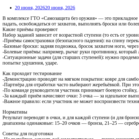
20 июня, 2026
20 июня, 2026
В комплексе ГТО «Самозащита без оружия» — это прикладное и
падать, освобождаться от захватов, выполнять броски или боле
Какие приёмы проверяют
Набор заданий зависит от возрастной ступени (то есть от уровн
-Приёмы самостраховки (безопасного падения): на спину перека
-Базовые броски: задняя подножка, бросок захватом ноги, через 
-Болевые приёмы: например, рычаг руки противнику, который 
-Ситуационные задачи (для старших ступеней): нужно продемон
попытке удушения, ударе.
Как проходит тестирование
-Демонстрацию проводят на мягком покрытии: ковре для самбо
-Партнёра для отработки часто выбирают жеребьёвкой. При эт
-По команде руководителя участник принимает боевую стойку,
-За каждый приём начисляют очки: 3 очка — за идеальное выпол
-Важное правило: если участник не может воспроизвести техни
Нормативы
Результат переводят в очки, и для каждой ступени (и для бронзо
диапазоны одинаковые: 15–20 очков — бронза, 21–25 — серебр
Советы для подготовки