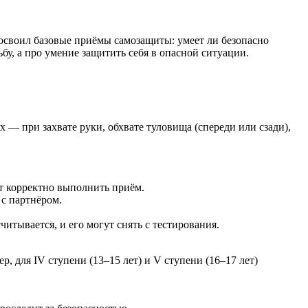
 освоил базовые приёмы самозащиты: умеет ли безопасно
ьбу, а про умение защитить себя в опасной ситуации.
 — при захвате руки, обхвате туловища (спереди или сзади),
т корректно выполнить приём.
 с партнёром.
итывается, и его могут снять с тестирования.
р, для IV ступени (13–15 лет) и V ступени (16–17 лет)