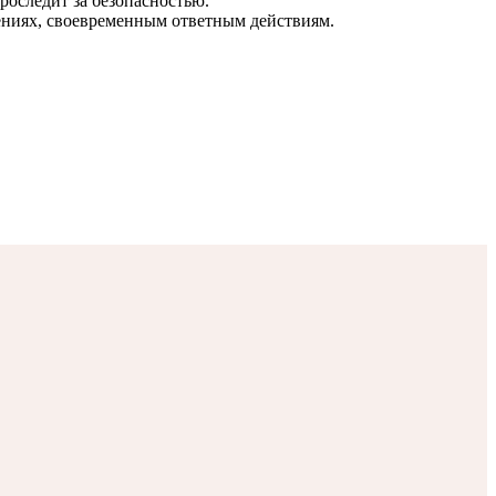
роследит за безопасностью.
ениях, своевременным ответным действиям.