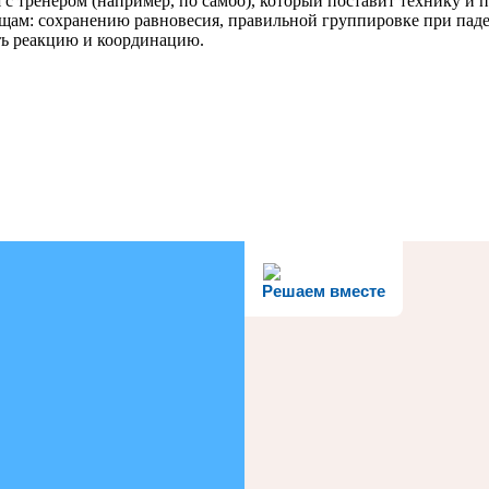
с тренером (например, по самбо), который поставит технику и п
ещам: сохранению равновесия, правильной группировке при пад
ть реакцию и координацию.
Решаем вместе