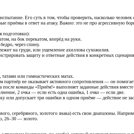
спытание. Его суть в том, чтобы проверить, насколько человек
вые приёмы в ответ на атаку. Важно: это не про агрессивную бор
я подготовки):
том, на бок перекатом, вперёд на руки.
бедро, через спину.
лежит на груди, или ущемление ахиллова сухожилия.
стрировать защиту и ответные действия в конкретных сценариях
, татами или гимнастических матах.
ом партнёр не оказывает активного сопротивления — он помогае
 а после команды «Приём!» выполняет заданные действия вместе
нение, 2 очка — если есть одна ошибка, 1 очко — если две.
ку или допускает три ошибки в одном приёме — действие не засч
вого, серебряного, золотого знака) есть свои диапазоны. Наприме
о, 26–30 — золото.