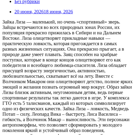
Без рубрики
20 июня, 2026
18 июня, 2026
Зайка Лиза — маленький, но очень «спортивный» зверь.
Зайцы встречаются во всех природных зонах России, их
популяция прекрасно прижилась в Сибири и на Дальнем
Востоке. Лиза олицетворяет прикладные навыки —
практическую ловкость, которая пригождается в самых
разных жизненных ситуациях. Она прекрасно прыгает, а в
природе даже умеет плавать. Заяц способен на храбрые
поступки, которые в конце концов олицетворяют его как
победителя и всеобщего любимца-спасителя. Лиза обладает
присущей возрасту энергичностью, активностью,
любознательностью, схватывает всё на лету. Вместе с
Волчонком Макаром они олицетворяют детство, полное ярких
эмоций и желания познать огромный мир вокруг. Образ зайки
Лизы близок активным, неугомонным детям, ведь первые
спортивные результаты так легко даются в игре. У комплекса
ГТО есть 5 талисманов, каждый из которых символизирует
одно из физических качеств. Зайка Лиза – ловкость, Медведь
Потап – силу, Леопард Вика – быстроту, Лиса Василиса –
гибкость, а Волчонок Макар – выносливость. Эти персонажи
антропоморфны, что позволяет сформировать у молодого
поколения яркий и устойчивый образ поведения,