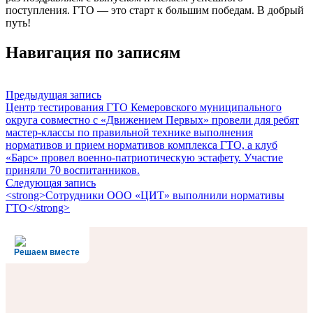
поступления. ГТО — это старт к большим победам. В добрый
путь!
Навигация по записям
Предыдущая запись
Центр тестирования ГТО Кемеровского муниципального
округа совместно с «Движением Первых» провели для ребят
мастер-классы по правильной технике выполнения
нормативов и прием нормативов комплекса ГТО, а клуб
«Барс» провел военно-патриотическую эстафету. Участие
приняли 70 воспитанников.
Следующая запись
<strong>Сотрудники ООО «ЦИТ» выполнили нормативы
ГТО</strong>
Решаем вместе