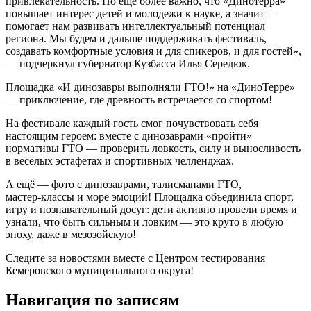
привлекательность. Но еще более важно, что «Динотерра»
повышает интерес детей и молодежи к науке, а значит –
помогает нам развивать интеллектуальный потенциал
региона. Мы будем и дальше поддерживать фестиваль,
создавать комфортные условия и для спикеров, и для гостей»,
— подчеркнул губернатор Кузбасса Илья Середюк.
Площадка «И динозавры выполняли ГТО!» на «ДиноТерре»
— приключение, где древность встречается со спортом!
На фестивале каждый гость смог почувствовать себя
настоящим героем: вместе с динозаврами «пройти»
нормативы ГТО — проверить ловкость, силу и выносливость
в весёлых эстафетах и спортивных челленджах.
А ещё — фото с динозаврами, талисманами ГТО,
мастер‑классы и море эмоций! Площадка объединила спорт,
игру и познавательный досуг: дети активно провели время и
узнали, что быть сильным и ловким — это круто в любую
эпоху, даже в мезозойскую!
Следите за новостями вместе с Центром тестирования
Кемеровского муниципального округа!
Навигация по записям