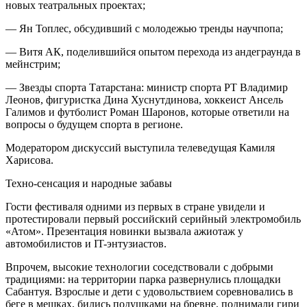
новых театральных проектах;
— Ян Топлес, обсудивший с молодежью тренды научпопа;
— Витя АК, поделившийся опытом перехода из андеграунда в
мейнстрим;
— Звезды спорта Татарстана: министр спорта РТ Владимир
Леонов, фигуристка Дина Хуснутдинова, хоккеист Ансель
Галимов и футболист Роман Шаронов, которые ответили на
вопросы о будущем спорта в регионе.
Модератором дискуссий выступила телеведущая Камиля
Харисова.
Техно-сенсация и народные забавы
Гости фестиваля одними из первых в стране увидели и
протестировали первый российский серийный электромобиль
«Атом». Презентация новинки вызвала ажиотаж у
автомобилистов и IT-энтузиастов.
Впрочем, высокие технологии соседствовали с добрыми
традициями: на территории парка развернулись площадки
Сабантуя. Взрослые и дети с удовольствием соревновались в
беге в мешках, бились подушками на бревне, поднимали гири